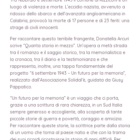
luogo di violenza e morte. L’eccidio nazista, avvenuto a
ridosso dello sbarco e dell’avanzata angloamericana in
Calabria, provocò la morte di 17 persone e di 23 feriti: una
strage di civili innocenti.
Per raccontare questo terribile frangente, Donatella Arcuri
scrive “Quanta storia in mezzo”. Un’opera a metà strada
tra il romanzo e il saggio storico, tra la memorialistica e
la cronaca, tra il diario e la testimonianza e che
rappresenta, inoltre, una tappa fondamentale del
progetto “6 settembre 1943 – Un futuro per la memoria”,
realizzato dall’Associazione Solidal’è, guidata da Giusy
Pappatico.
“Un futuro per la memoria” è un viaggio che ci porta,
grazie a una scrittura di rara chiarezza, in un Sud Italia
sempre generoso e accogliente, alla scoperta di tante
piccole storie di guerra e povertà, coraggio e amicizia.
Per raccontare queste storie, la scrittrice parte dalla storia
di un uomo che torna al paese natio e che con la trama
dei suoi ricordi ricostruisce la storia di anni difficili. Per