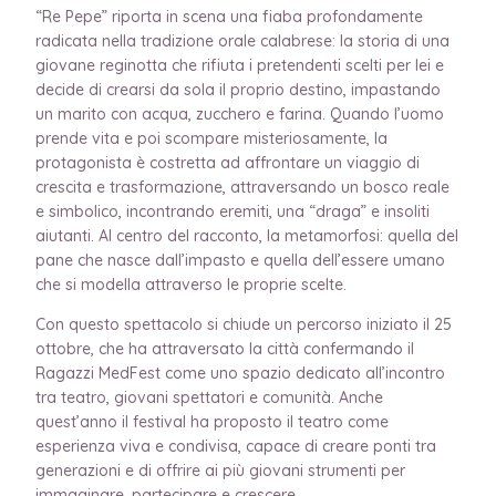
“Re Pepe” riporta in scena una fiaba profondamente
radicata nella tradizione orale calabrese: la storia di una
giovane reginotta che rifiuta i pretendenti scelti per lei e
decide di crearsi da sola il proprio destino, impastando
un marito con acqua, zucchero e farina. Quando l’uomo
prende vita e poi scompare misteriosamente, la
protagonista è costretta ad affrontare un viaggio di
crescita e trasformazione, attraversando un bosco reale
e simbolico, incontrando eremiti, una “draga” e insoliti
aiutanti. Al centro del racconto, la metamorfosi: quella del
pane che nasce dall’impasto e quella dell’essere umano
che si modella attraverso le proprie scelte.
Con questo spettacolo si chiude un percorso iniziato il 25
ottobre, che ha attraversato la città confermando il
Ragazzi MedFest come uno spazio dedicato all’incontro
tra teatro, giovani spettatori e comunità. Anche
quest’anno il festival ha proposto il teatro come
esperienza viva e condivisa, capace di creare ponti tra
generazioni e di offrire ai più giovani strumenti per
immaginare, partecipare e crescere.