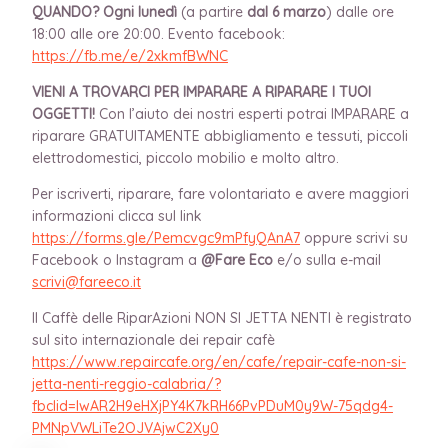
QUANDO?
Ogni lunedì
(a partire
dal 6 marzo
) dalle ore
18:00 alle ore 20:00. Evento facebook:
https://fb.me/e/2xkmfBWNC
VIENI A TROVARCI PER IMPARARE A RIPARARE I TUOI
OGGETTI!
Con l’aiuto dei nostri esperti potrai IMPARARE a
riparare GRATUITAMENTE abbigliamento e tessuti, piccoli
elettrodomestici, piccolo mobilio e molto altro.
Per iscriverti, riparare, fare volontariato e avere maggiori
informazioni clicca sul link
https://forms.gle/Pemcvgc9mPfyQAnA7
oppure scrivi su
Facebook o Instagram a
@Fare Eco
e/o sulla e-mail
scrivi@fareeco.it
Il Caffè delle RiparAzioni NON SI JETTA NENTI è registrato
sul sito internazionale dei repair cafè
https://www.repaircafe.org/en/cafe/repair-cafe-non-si-
jetta-nenti-reggio-calabria/?
fbclid=IwAR2H9eHXjPY4K7kRH66PvPDuM0y9W-75qdg4-
PMNpVWLiTe2OJVAjwC2Xy0