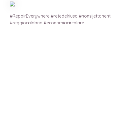
#RepairEverywhere #retedelriuso #nonsijettanenti
#reggiocalabria #economiacircolare