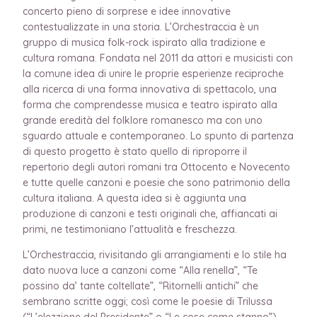
concerto pieno di sorprese e idee innovative
contestualizzate in una storia. L’Orchestraccia è un
gruppo di musica folk-rock ispirato alla tradizione e
cultura romana. Fondata nel 2011 da attori e musicisti con
la comune idea di unire le proprie esperienze reciproche
alla ricerca di una forma innovativa di spettacolo, una
forma che comprendesse musica e teatro ispirato alla
grande eredità del folklore romanesco ma con uno
sguardo attuale e contemporaneo. Lo spunto di partenza
di questo progetto è stato quello di riproporre il
repertorio degli autori romani tra Ottocento e Novecento
e tutte quelle canzoni e poesie che sono patrimonio della
cultura italiana. A questa idea si è aggiunta una
produzione di canzoni e testi originali che, affiancati ai
primi, ne testimoniano l’attualità e freschezza.
L’Orchestraccia, rivisitando gli arrangiamenti e lo stile ha
dato nuova luce a canzoni come “Alla renella”, “Te
possino da’ tante coltellate”, “Ritornelli antichi” che
sembrano scritte oggi; così come le poesie di Trilussa
(“L’elezzione del Presidente” o “Le cose come stanno”)