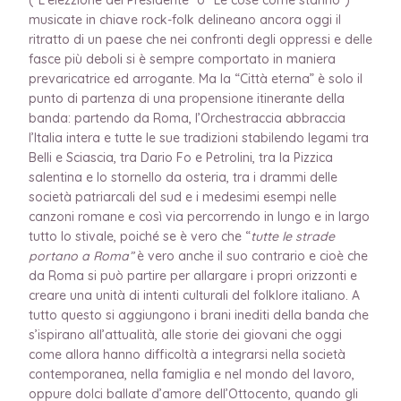
musicate in chiave rock-folk delineano ancora oggi il
ritratto di un paese che nei confronti degli oppressi e delle
fasce più deboli si è sempre comportato in maniera
prevaricatrice ed arrogante. Ma la “Città eterna” è solo il
punto di partenza di una propensione itinerante della
banda: partendo da Roma, l’Orchestraccia abbraccia
l’Italia intera e tutte le sue tradizioni stabilendo legami tra
Belli e Sciascia, tra Dario Fo e Petrolini, tra la Pizzica
salentina e lo stornello da osteria, tra i drammi delle
società patriarcali del sud e i medesimi esempi nelle
canzoni romane e così via percorrendo in lungo e in largo
tutto lo stivale, poiché se è vero che “
tutte le strade
portano a Roma”
è vero anche il suo contrario e cioè che
da Roma si può partire per allargare i propri orizzonti e
creare una unità di intenti culturali del folklore italiano. A
tutto questo si aggiungono i brani inediti della banda che
s’ispirano all’attualità, alle storie dei giovani che oggi
come allora hanno difficoltà a integrarsi nella società
contemporanea, nella famiglia e nel mondo del lavoro,
oppure dolci ballate d’amore dell’Ottocento, quando gli