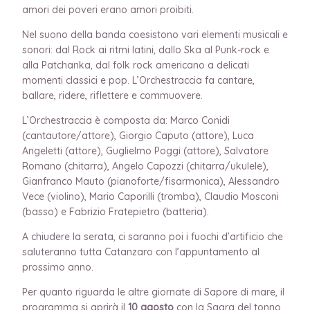
amori dei poveri erano amori proibiti.
Nel suono della banda coesistono vari elementi musicali e
sonori: dal Rock ai ritmi latini, dallo Ska al Punk-rock e
alla Patchanka, dal folk rock americano a delicati
momenti classici e pop. L’Orchestraccia fa cantare,
ballare, ridere, riflettere e commuovere.
L’Orchestraccia è composta da: Marco Conidi
(cantautore/attore), Giorgio Caputo (attore), Luca
Angeletti (attore), Guglielmo Poggi (attore), Salvatore
Romano (chitarra), Angelo Capozzi (chitarra/ukulele),
Gianfranco Mauto (pianoforte/fisarmonica), Alessandro
Vece (violino), Mario Caporilli (tromba), Claudio Mosconi
(basso) e Fabrizio Fratepietro (batteria).
A chiudere la serata, ci saranno poi i fuochi d’artificio che
saluteranno tutta Catanzaro con l’appuntamento al
prossimo anno.
Per quanto riguarda le altre giornate di Sapore di mare, il
programma si aprirà il
10 agosto
con la Sagra del tonno