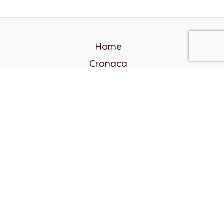
Home
Cronaca
Politica
Cultura e società
Corvo rosso
Reverendo Frank
Libri
Incontri Contemporanei
Chi siamo
Servizi
Privacy Policy