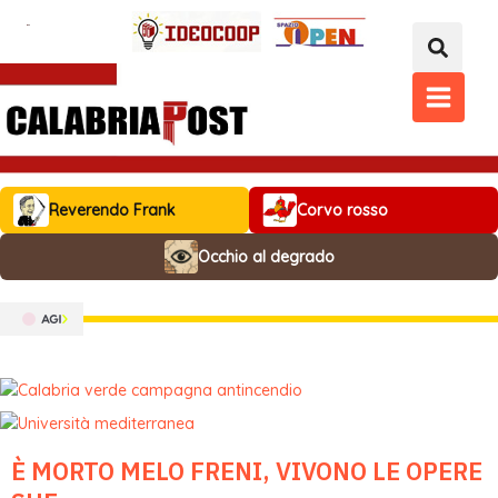
Vai
al
contenuto
MAIN
MENU
Reverendo Frank
Corvo rosso
Occhio al degrado
È MORTO MELO FRENI, VIVONO LE OPERE