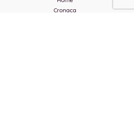
Home
Cronaca
Politica
Cultura e società
Corvo rosso
Reverendo Frank
Libri
Incontri Contemporanei
Chi siamo
Servizi
Privacy Policy
Contatti
Direttore responsabile:
Franco Arcidiaco