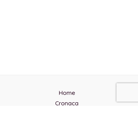
Home
Cronaca
Politica
Cultura e società
Corvo rosso