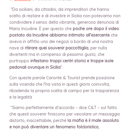
“Da siciliani, da cittadini, da imprenditori che hanno
scelto di restare e di investire in Sicilia non potevamo non
condividere il senso della vibrante, generosa denuncia di
Mario Incudine. È per questo che
poche ore dopo il video
postato da Incudine abbiamo intimato all’esercente
che
aveva in affitto uno dei negozi a bordo di una nostra
nave di
ritirare quei souvenir paccottiglia
, per nulla
divertenti ma in compenso di pessimo gusto, che
purtroppo
infestano troppi centri storici e troppe isole
pedonali ovunque in Sicilia
”.
Con queste parole Caronte & Tourist prende posizione
sulla vicenda che l’ha vista in questi giorni coinvolta,
ribadendo la propria scelta di campo per la trasparenza
e la legalità.
“Siamo perfettamente d’accordo – dice C&T – sul fatto
che questi souvenir finiscono per veicolare un messaggio
distorto, inaccettabile, perché
la mafia è il male assoluto
e non può diventare un fenomeno folcloristico
,