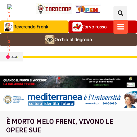
Vai
al
contenuto
Reverendo Frank
Corvo rosso
MAIN
Occhio al degrado
MENU
È MORTO MELO FRENI, VIVONO LE
OPERE SUE