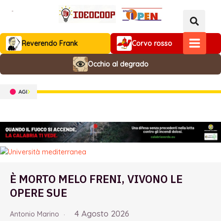
Vai
al
contenuto
Reverendo Frank
Corvo rosso
MAIN
Occhio al degrado
MENU
È MORTO MELO FRENI, VIVONO LE
OPERE SUE
4 Agosto 2026
Antonio Marino