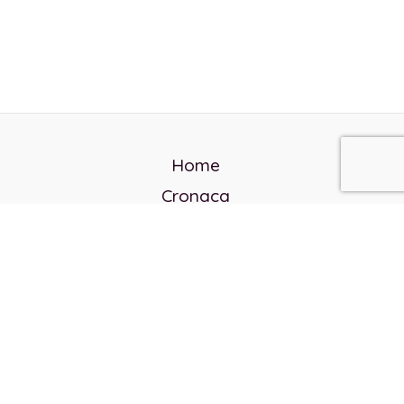
Home
Cronaca
Politica
Cultura e società
Corvo rosso
Reverendo Frank
Libri
Incontri Contemporanei