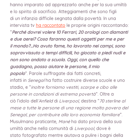
hanno imparato ad apprezzarlo anche per la sua umiltà
e lo spirito di sacrificio. Atteggiamenti che sono figli
di un infanzia difficile segnata dalla povertà. In una
intervista tv
ha raccontato
le proprie origini raccontando:
“
Perché dovrei volere 10 Ferrari, 20 orologi con diamanti
e due aerei? Cosa faranno questi oggetti per me e per
il mondo?…Ho avuto fame, ho lavorato nei campi, sono
sopravvissuto a tempi difficili, ho giocato a piedi nudi e
non sono andato a scuola. Oggi, con quello che
guadagno, posso aiutare le persone, il mio
popolo
“. Parole suffragate dai fatti concreti,
infatti in
Senegal
ha fatto costruire diverse scuole e uno
stadio, e “
inoltre forniamo vestiti, scarpe e cibo alle
persone in condizioni di estrema povertà
“. Oltre a
ciò l’idolo dell
’Anfield
di
Liverpool
, destina “
70 sterline al
mese a tutte le persone di una regione molto povera del
Senegal, per contribuire alla loro economia familiare
“.
Musulmano praticante,
Mané
ha dato prova della sua
umiltà anche nella comunità di
Liverpool
, dove è
stato fotografato mentre aiutava a pulire i bagni della