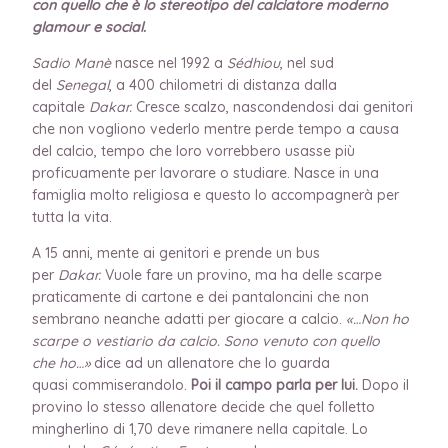
con quello che è lo stereotipo del calciatore moderno
glamour e social.
Sadio Manè
nasce nel 1992 a
Sédhiou
, nel sud
del
Senegal
, a 400 chilometri di distanza dalla
capitale
Dakar.
Cresce scalzo, nascondendosi dai genitori
che non vogliono vederlo mentre perde tempo a causa
del calcio, tempo che loro vorrebbero usasse più
proficuamente per lavorare o studiare. Nasce in una
famiglia molto religiosa e questo lo accompagnerà per
tutta la vita.
A 15 anni, mente ai genitori e prende un bus
per
Dakar.
Vuole fare un provino, ma ha delle scarpe
praticamente di cartone e dei pantaloncini che non
sembrano neanche adatti per giocare a calcio.
«…Non ho
scarpe o vestiario da calcio. Sono venuto con quello
che ho…»
dice ad un allenatore che lo guarda
quasi commiserandolo.
Poi il campo parla per lui.
Dopo il
provino
lo stesso allenatore decide che quel folletto
mingherlino di 1,70 deve rimanere nella capitale. Lo