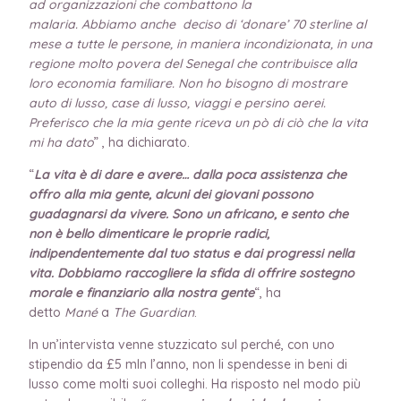
ad
organizzazioni che combattono la
malaria. Abbiamo anche deciso di ‘donare’ 70 sterline al
mese a tutte le persone, in maniera incondizionata, in una
regione molto povera del Senegal che contribuisce alla
loro economia familiare. Non ho bisogno di mostrare
auto di lusso, case di lusso, viaggi e persino aerei.
Preferisco che la mia gente riceva un pò di ciò che la vita
mi ha dato
” , ha dichiarato.
“
La vita è di dare e avere…
dalla poca assistenza che
offro alla mia gente, alcuni dei giovani possono
guadagnarsi da vivere. Sono un africano, e sento che
non è bello dimenticare le proprie radici,
indipendentemente dal tuo status e dai progressi nella
vita. Dobbiamo raccogliere la sfida di offrire sostegno
morale e finanziario alla nostra gente
“, ha
detto
Mané
a
The Guardian
.
In un’intervista venne stuzzicato sul perché, con uno
stipendio da £5 mln l’anno, non li spendesse in beni di
lusso come molti suoi colleghi. Ha risposto nel modo più