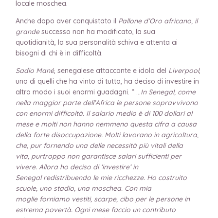
locale moschea.
Anche dopo aver conquistato il
Pallone d’Oro africano, il
grande
successo non ha modificato, la sua
quotidianità, la sua personalità schiva e attenta ai
bisogni di chi è in difficoltà.
Sadio Mané
, senegalese attaccante
e
idolo
del
Liverpool
,
uno di quelli che ha vinto di tutto, ha deciso di investire in
altro
modo i suoi enormi guadagni. “ …
In Senegal, come
nella maggior parte dell’Africa le persone
sopravvivono
con enormi difficoltà. Il salario medio è di 100 dollari al
mese e molti non hanno nemmeno
questa cifra a causa
della forte disoccupazione. Molti lavorano in agricoltura,
che, pur fornendo una delle
necessità più vitali della
vita, purtroppo non garantisce salari sufficienti per
vivere. Allora ho deciso
di ‘investire’ in
Senegal redistribuendo le mie ricchezze. Ho costruito
scuole, uno stadio, una moschea. Con mia
moglie
forniamo vestiti, scarpe, cibo per le persone in
estrema povertà. Ogni mese faccio un contributo