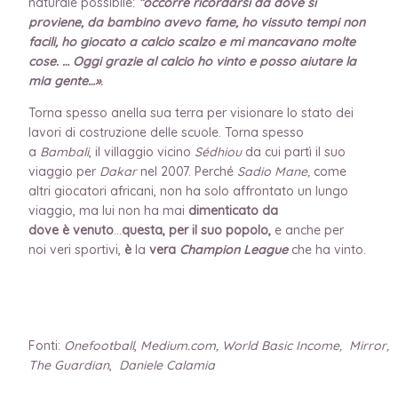
naturale possibile:
“
occorre ricordarsi da dove si
proviene, da bambino avevo fame, ho vissuto tempi non
facili, ho giocato a calcio scalzo e mi mancavano molte
cose. … Oggi grazie al calcio ho vinto e posso aiutare la
mia gente…»
.
Torna spesso anella sua terra per visionare lo stato dei
lavori di costruzione delle scuole. Torna spesso
a
Bambali
, il villaggio vicino
Sédhiou
da cui partì il suo
viaggio per
Dakar
nel 2007. Perché
Sadio Mane,
come
altri giocatori africani, non ha solo affrontato un lungo
viaggio, ma lui non ha mai
dimenticato da
dove è venuto
…
questa, per il suo popolo,
e anche per
noi veri sportivi,
è
la
vera
Champion League
che ha vinto.
Fonti:
Onefootball
,
Medium.com, World Basic Income, Mirror,
The Guardian
,
Daniele Calamia