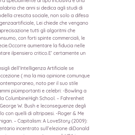
ra specialmente di tipo inclusiva e una
alabria che anni si dedica agli studi di
ella crescita sociale, non solo a difesa
igenzaartificiale, Lei chiede che vengano
recisazione tutti gli algoritmi che
nsumo, con forti spinte commerciali, le
pecie.Occorre aumentare la fiducia nelle
tare ilpensiero critico.E’ certamente un
li dell’Intelligenza Artificiale se
eccezione ( ma la mia opinione comunque
ontemporaneo, noto per il suo stile
grammi piùimportanti e celebri: -Bowling a
alla ColumbineHigh School. – Fahrenheit
i George W. Bush e leconseguenze degli
o con quelli di altripaesi. -Roger & Me
chigan. – Capitalism: A LoveStory (2009):
mentario incentrato sull’elezione diDonald