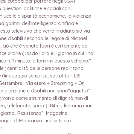
esi europei per portare negli USA i
questioni politiche e sociali con il
nluce le disparità economiche, la violenza
oritmi dell’Intelligenza Artificiale
to televisivo che verrà irradiato sia via
e disabili secondo le regole di Michael
o, ciò che è venuto fuori è certamente da
rarie ( lascio l’ora e il giorno in cui l’ho
co n. 1 minuto, a fornirmi questo schema:“
; centralità delle persone reali; tono
(linguaggio semplice, sottotitoli, LIS,
Settembre | Via etere + Streaming + On
e anziane e disabili non sono“oggetto”,
Ironia come strumento di dignità,non di
ideo, telefonate, social); Ritmo lentoma mai
ongiorno, Resistenza”; Magazine
lingua di Minoranza Linguistica o
;