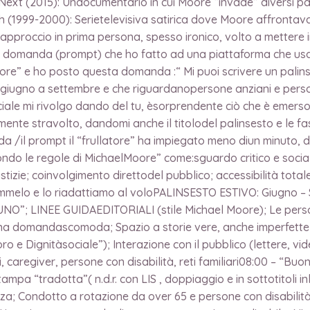
 Next (2015): Undocumentario in cui Moore “invade” diversi pa
uth (1999-2000): Serietelevisiva satirica dove Moore affrontava 
 approccio in prima persona, spesso ironico, volto a mettere i
 domanda (prompt) che ho fatto ad una piattaforma che usaalg
e” e ho posto questa domanda :“ Mi puoi scrivere un palinses
giugno a settembre e che riguardanopersone anziani e person
ficiale mi rivolgo dando del tu, èsorprendente ciò che è emers
e stravolto, dandomi anche il titolodel palinsesto e le fasce o
 /il prompt il “frullatore” ha impiegato meno diun minuto, di
do le regole di MichaelMoore” come:sguardo critico e sociale 
izie; coinvolgimento direttodel pubblico; accessibilità totale 
dimmelo e lo riadattiamo al voloPALINSESTO ESTIVO: Giugno – 
O”; LINEE GUIDAEDITORIALI (stile Michael Moore); Le person
a domandascomoda; Spazio a storie vere, anche imperfette; 
voro e Dignitàsociale”); Interazione con il pubblico (lettere, v
, caregiver, persone con disabilità, reti familiari08:00 – “Bu
pa “tradotta”( n.d.r. con LIS , doppiaggio e in sottotitoli in
enza; Condotto a rotazione da over 65 e persone con disabilità