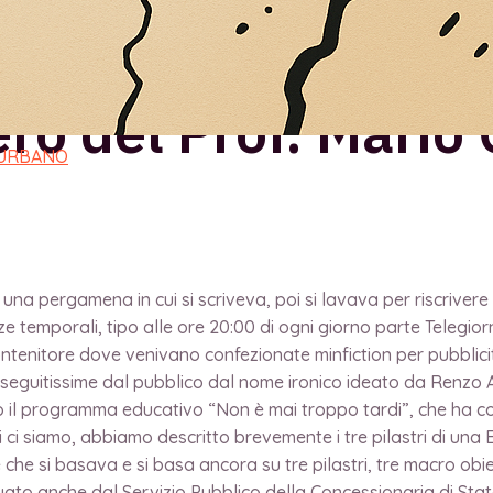
conoscenza”, con r
ero del Prof. Mario 
 URBANO
na pergamena in cui si scriveva, poi si lavava per riscrivere un
temporali, tipo alle ore 20:00 di ogni giorno parte Telegiorn
tenitore dove venivano confezionate minfiction per pubblici
 seguitissime dal pubblico dal nome ironico ideato da Renzo
il programma educativo “Non è mai troppo tardi”, che ha cons
i ci siamo, abbiamo descritto brevemente i tre pilastri di una 
e si basava e si basa ancora su tre pilastri, tre macro obie
uato anche dal Servizio Pubblico della Concessionaria di Sta