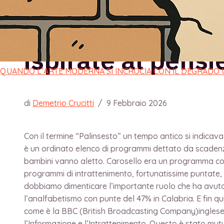
come diffondere 
ispirate al pensi
QUANDO L’ARTE MODERNA SI INCROCIA CON IL DEGRADO
di
Demetrio Crucitti
/
9 Febbraio 2026
Con il termine “Palinsesto” un tempo antico si indicava u
è un ordinato elenco di programmi dettato da scadenze 
bambini vanno aletto. Carosello era un programma con
programmi di intrattenimento, fortunatissime puntate,
dobbiamo dimenticare l’importante ruolo che ha avuto 
l’analfabetismo con punte del 47% in Calabria. E fin qu
come è la BBC (British Broadcasting Company)inglese ch
l’Informazione e l’Intrattenimento. Questo è stato mut