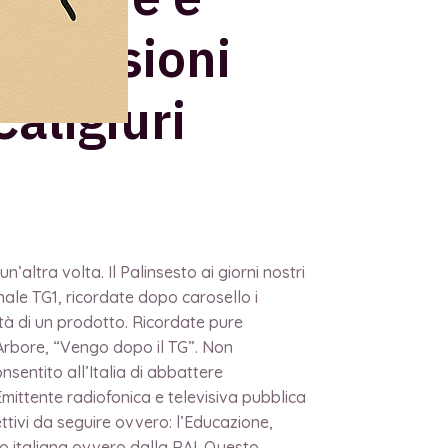
iflessioni
Caligiuri
’altra volta. Il Palinsesto ai giorni nostri
ale TG1, ricordate dopo carosello i
tà di un prodotto. Ricordate pure
 Arbore, “Vengo dopo il TG”. Non
entito all’Italia di abbattere
Emittente radiofonica e televisiva pubblica
ttivi da seguire ovvero: l’Educazione,
to italiana ovvero dalla RAI. Questo