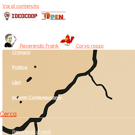
Vai al contenuto
Home
Cultura e società
Reverendo Frank
Corvo rosso
Cronaca
Politica
Libri
Incontri Contemporanei
Cerca
Reverendo Frank