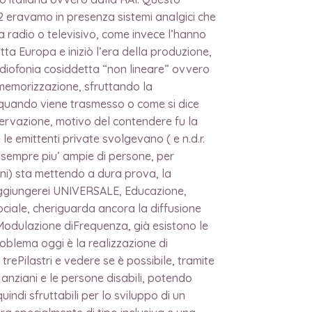
12 eravamo in presenza sistemi analgici che
 radio o televisivo, come invece l’hanno
tta Europa e iniziò l’era della produzione,
/radiofonia cosiddetta “non lineare” ovvero
 memorizzazione, sfruttando la
a quando viene trasmesso o come si dice
ervazione, motivo del contendere fu la
 emittenti private svolgevano ( e n.d.r.
 sempre piu’ ampie di persone, per
nini) sta mettendo a dura prova, la
, aggiungerei UNIVERSALE, Educazione,
ciale, cheriguarda ancora la diffusione
 Modulazione diFrequenza, già esistono le
oblema oggi è la realizzazione di
ePilastri e vedere se è possibile, tramite
i anziani e le persone disabili, potendo
indi sfruttabili per lo sviluppo di un