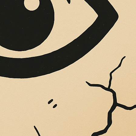
OPERE SUE
Vigliatore, sulle pareti giaccio istantanee,...
insesto nell’era
 Artificiale: cosa p