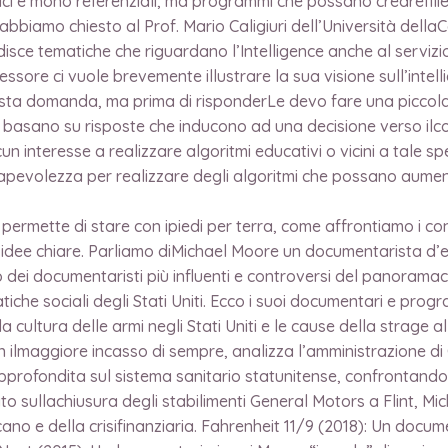
ici e mono referenziali, ma programmi che possano crearefilie
abbiamo chiesto al Prof. Mario Caligiuri dell’Università dellaC
ce tematiche che riguardano l’Intelligence anche al serviziod
sore ci vuole brevemente illustrare la sua visione sull’intell
questa domanda, ma prima di risponderLe devo fare una piccolap
i basano su risposte che inducono ad una decisione verso ilco
n interesse a realizzare algoritmi educativi o vicini a tale s
onsapevolezza per realizzare degli algoritmi che possano aumen
ermette di stare con ipiedi per terra, come affrontiamo i consig
idee chiare. Parliamo diMichael Moore un documentarista d’
ei documentaristi più influenti e controversi del panoramac
matiche sociali degli Stati Uniti. Ecco i suoi documentari e pro
 cultura delle armi negli Stati Uniti e le cause della strage 
 ilmaggiore incasso di sempre, analizza l’amministrazione d
approfondita sul sistema sanitario statunitense, confrontandol
ato sullachiusura degli stabilimenti General Motors a Flint, Mi
cano e della crisifinanziaria. Fahrenheit 11/9 (2018): Un docu