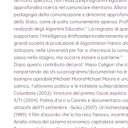
territorio specifico, non realizzareprogrammi egocentr
approfondita ricerca nel comunicare ilterritorio. Allora 
pedagogia della comunicazione e direcente approfondis
dello Stato, come di solito comunemente sipensa. Profes
realizzati degli Algoritmi Educativi:“ La ringrazio di 
supportano l’Intelligenza Artificialeprevalentemente s
grandi società di produzione di Algoritminon hanno alcu
Istituzioni, nelle Università per far si checresca la c
sasso nello stagno, ma occorre iniziare a parlarne.”
Dopo questo contributo del prof. Mario Caligiuri che ci p
nonpartendo da chi sui programmi/documentari ha le 
èsempre opinabile)Michael MooreMichael Moore è uno d
satirico, l’attivismo politico e le inchieste sulleproble
Columbine (2002): Vincitore del premio Oscar,esplora la
9/11 (2004): Palma d’oro a Cannes e documentario con
attacchi dell’11 settembre. -Sicko (2007): Un’inchiesta
(1989): Il film d’esordio che lo ha reso famoso, incentr
Analisi critica del sistema economico capitalista ameri