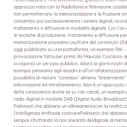
approccio nato con la Radiofonia e Televisione cosidde
non permettevano la memorizzazione e la fruizione on 
consentito poi successivamente i sistemi digitali, rico
trattamento e diffusione in modalità digitale. Con l’avv
le tecniche di produzione, trattamento e diffusione p
memorizzazione possiamo usufruire del contenuto (Educ
oggi pubblicato su una piattaforma, un esempio RAI – 
provocazione fatta per primo da Maurizio Costanzo qua
svolgono) un servizio pubblico. Allora ai giorni nostr
esempio pensiamo agli anziani e all’un’alfabetizzazione
possibilità di restare “connessi” almeno “linearmente”
Informazione ed Intrattenimento. Non è un’approccio d
della conoscenza anche se su vari canali, un esempio p
radio digitali in modalià DAB (Digital Audio Broadcast
Palinsesti che abbiano un allineamentocon la realtà co
l’Intelligenza Artificiale costruirePalinsesti che abbia
sempre sfruttando la non linearità deldigitale di metter