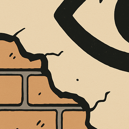
È MORTO MELO FRENI, VIVONO LE 
Antonio Marino
4 Agosto 2026
Cultura e Società
A casa Freni, a pochi passi dal lungomare di Terme 
CONTINUA A LEGGERE
Condividi:
Cultura
Sua Maestà il pal
dell’Intelligenza