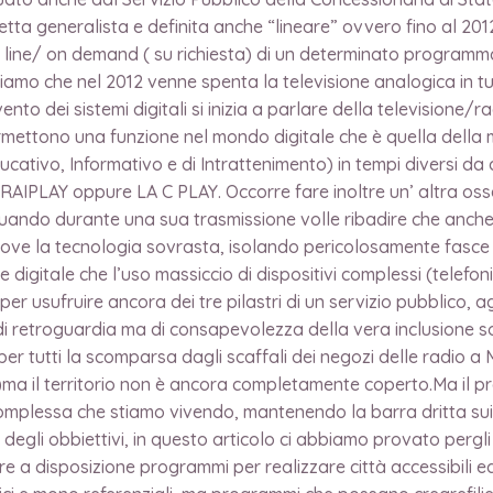
tta generalista e definita anche “lineare” ovvero fino al 20
line/ on demand ( su richiesta) di un determinato programma
rdiamo che nel 2012 venne spenta la televisione analogica in tu
ento dei sistemi digitali si inizia a parlare della televisione
ermettono una funzione nel mondo digitale che è quella della
ativo, Informativo e di Intrattenimento) in tempi diversi d
RAIPLAY oppure LA C PLAY. Occorre fare inoltre un’ altra oss
ndo durante una sua trasmissione volle ribadire che anche le
i dove la tecnologia sovrasta, isolando pericolosamente fasce
 digitale che l’uso massiccio di dispositivi complessi (telefo
 per usufruire ancora dei tre pilastri di un servizio pubblico
i retroguardia ma di consapevolezza della vera inclusione so
er tutti la scomparsa dagli scaffali dei negozi delle radio a
)ma il territorio non è ancora completamente coperto.Ma il pr
mplessa che stiamo vivendo, mantenendo la barra dritta sui tr
no degli obbiettivi, in questo articolo ci abbiamo provato pergl
e a disposizione programmi per realizzare città accessibili equ