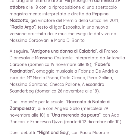
La stagione teatrale di San Fili proseguirà
domenica 29
ottobre
alle 18 con la riproposizione di uno spettacolo
magistralmente interpretato e diretto da
Peppino
Mazzotta
, già vincitore del Premio della Critica nel 2011,
“
Radio Argo”
, testo di Igor Esposito, in una nuova
versione arricchita dalle musiche eseguite dal vivo da
Massimo Cordovani e Mario Di Bonito.
A seguire,
“Antigone una donna di Calabria
”, di Franco
Dionesalvi e Massimo Costabile, interpretato da Antonella
Carbone (domenica 19 novembre alle 18); “
Faber’s
Fascination
”, omaggio musicale a Fabrizio De Andrè a
cura dei M° Nicola Pisani, Carlo Cimino, Piero Gallina,
Massimo Garritano, Checco Pallone, Alessandro
Scanderbeg (domenica 26 novembre alle 18).
Due i matinée per le scuole: “
Racconto di Natale di
Zampalesta
”, di e con Angelo Gallo (mercoledì 29
novembre alle 10) e “
Una merenda da paura
”, con Ada
Ronconi e Francesco Rizzo (martedì 12 dicembre alle 10).
Due i debutti: “
Night and Gay
”, con Paolo Mauro e