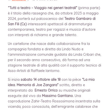
“Tutti a teatro – Viaggio nei generi teatrali”
(prima parte)
è il titolo della rassegna che, da ottobre 2023 a maggio
2024, porterà sul palcoscenico del
Teatro Gambaro di
San Fili (Cs)
interessanti spettacoli di drammaturgia
contemporanea, teatro per ragazzi e musica d’autore
con interpreti di richiamo e grande talento.
Un cartellone che nasce dalla collaborazione fra la
compagnia fondata e diretta da Lindo Nudo e
l’amministrazione comunale guidata da Linda Cribari che,
per il secondo anno consecutivo, dà forma ad una
stagione teatrale di alta qualità con il supporto tecnico di
Asso-Artisti di Raffaele Iantorno.
Si inizia
sabato 14 ottobre alle 18
con la pièce
“La mia
idea. Memoria di Joe Zangara”
scritto, diretto e
interpretato da
Ernesto Orrico
su musiche originali
eseguite dal vivo da
Massimo Garritano.
Una
coproduzione Zahir-Teatro Rossosimona incentrata sulla
vicenda, poco conosciuta, dell’emigrante calabrese che