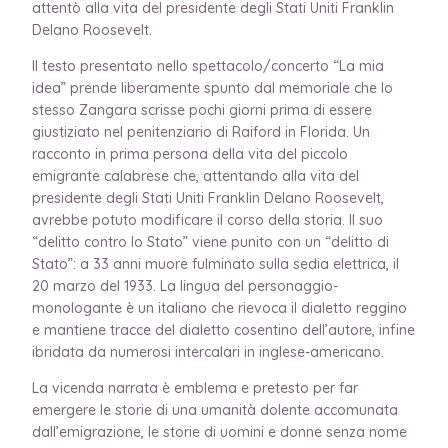
attentò alla vita del presidente degli Stati Uniti Franklin
Delano Roosevelt.
Il testo presentato nello spettacolo/concerto “La mia
idea” prende liberamente spunto dal memoriale che lo
stesso Zangara scrisse pochi giorni prima di essere
giustiziato nel penitenziario di Raiford in Florida. Un
racconto in prima persona della vita del piccolo
emigrante calabrese che, attentando alla vita del
presidente degli Stati Uniti Franklin Delano Roosevelt,
avrebbe potuto modificare il corso della storia. Il suo
“delitto contro lo Stato” viene punito con un “delitto di
Stato”: a 33 anni muore fulminato sulla sedia elettrica, il
20 marzo del 1933. La lingua del personaggio-
monologante è un italiano che rievoca il dialetto reggino
e mantiene tracce del dialetto cosentino dell’autore, infine
ibridata da numerosi intercalari in inglese-americano.
La vicenda narrata è emblema e pretesto per far
emergere le storie di una umanità dolente accomunata
dall’emigrazione, le storie di uomini e donne senza nome