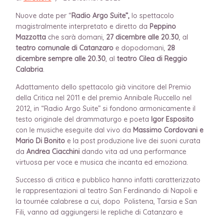
Nuove date per “
Radio Argo Suite”,
lo spettacolo
magistralmente interpretato e diretto da
Peppino
Mazzotta
che sarà domani,
27 dicembre alle 20.30
, al
teatro comunale di Catanzaro
e dopodomani,
28
dicembre sempre alle 20.30
, al
teatro Cilea di Reggio
Calabria
.
Adattamento dello spettacolo già vincitore del Premio
della Critica nel 2011 e del premio Annibale Ruccello nel
2012, in “Radio Argo Suite” si fondono armonicamente il
testo originale del drammaturgo e poeta
Igor Esposito
con le musiche eseguite dal vivo da
Massimo Cordovani e
Mario Di Bonito
e la post produzione live dei suoni curata
da
Andrea Ciacchini
dando vita ad una performance
virtuosa per voce e musica che incanta ed emoziona.
Successo di critica e pubblico hanno infatti caratterizzato
le rappresentazioni al teatro San Ferdinando di Napoli e
la tournée calabrese a cui, dopo Polistena, Tarsia e San
Fili, vanno ad aggiungersi le repliche di Catanzaro e