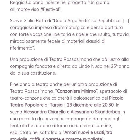
Reggio Calabria inserite nel progetto “Un giorno
all’improvviso #Festival”.
Scrive Giulio Baffi di “Radio Argo Suite” su Repubblica: […]
coraggiosa impresa drammaturgica e densa partitura
con forte vocazione libertaria e ribelle che risulta, tuttavia,
miracolosamente fedele ai materiali classici di
riferimento”.
Una produzione di Teatro Rossosimona che dà lustro alla
compagnia fondata e diretta da Lindo Nudo nel 25° anno
dalla sua costituzione.
Fine anno a teatro anche per un’altra produzione di
Teatro Rossosimona,
“Canzoniere Minimo”
, spettacolo di
teatro-canzone che calcherà il palcoscenico del
Piccolo
Teatro Popolare
di
Tarsia
il
28 dicembre alle 20.30
. In
scena
Alessandra Chiarello e Alessandro Skanderbeg
in
una raccolta di canzoni accompagnate da monologhi
teatrali che ruotano attorno ad un tema comune,
esplicitato nel sottotitolo “
Amori nuovi e usati, tra
stoviglie, caffè, sigarette e carezze svogliate
”.