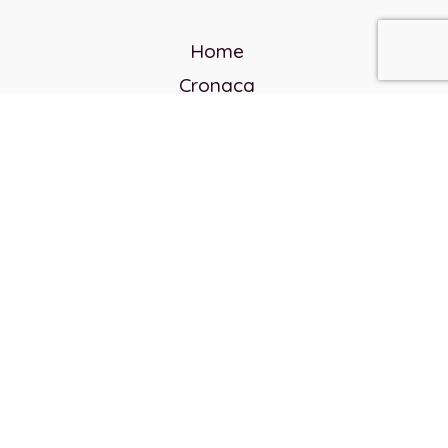
Home
Cronaca
Politica
Cultura e società
Corvo rosso
Reverendo Frank
Libri
Incontri Contemporanei
Chi siamo
Servizi
Privacy Policy
Contatti