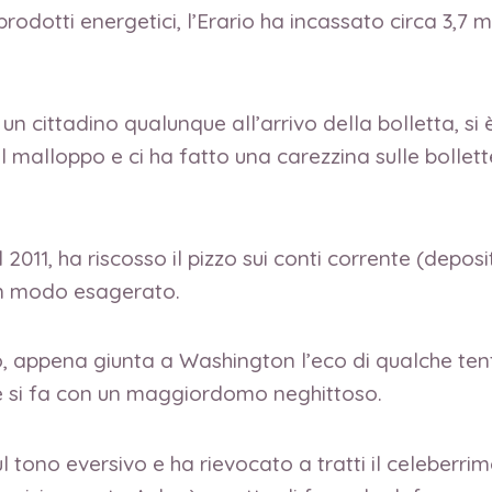
rodotti energetici, l’Erario ha incassato circa 3,7 mi
 cittadino qualunque all’arrivo della bolletta, si è
il malloppo e ci ha fatto una carezzina sulle bolle
 2011, ha riscosso il pizzo sui conti corrente (depos
in modo esagerato.
do, appena giunta a Washington l’eco di qualche te
e si fa con un maggiordomo neghittoso.
 tono eversivo e ha rievocato a tratti il celeberri