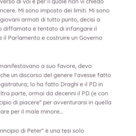
erso di voi e per il quale non vi chiedo
ncere. Mi sono imposto dei limiti. Mi sono
iovani armati di tutto punto, decisi a
o diffamato e tentato di infangare il
e il Parlamento e costruire un Governo
he manifestavano a suo favore, devo
che un discorso del genere l’avesse fatto
stratura; lo ha fatto Draghi e il PD in
altra parte, ormai da decenni il PD (e con
cipio di piacere” per avventurarsi in quella
ptare per il male minore…
incipio di Peter” è una tesi solo