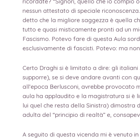
ricordate? “Signori, quello che io compio o
nessun attestato di speciale riconoscenza…”
detto che la migliore saggezza è quella ch
tutto e quasi misticamente pronti ad un mi
Fascismo. Potevo fare di questa Aula sord
esclusivamente di fascisti. Potevo: ma no
Certo Draghi si è limitato a dire: gli ital
supporre), se si deve andare avanti con q
all’epoca Berlusconi, avrebbe provocato ma
aula ha applaudito e la magistratura si è l
lui quel che resta della Sinistra) dimostra 
adulta del “principio di realtà” e, consap
A seguito di questa vicenda mi è venuto in m