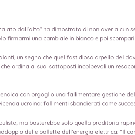
calato dall’alto” ha dimostrato di non aver alcun sen
lo firmarmi una cambiale in bianco e poi scomparire
olanti, un segno che quel fastidioso orpello del d
che ordina ai suoi sottoposti incolpevoli un resoc
rivendica con orgoglio una fallimentare gestione d
vicenda ucraina: fallimenti sbandierati come succe
sta, ma basterebbe solo quella proditoria rapina p
addoppio delle bollette dell’energia elettrica: “Il c