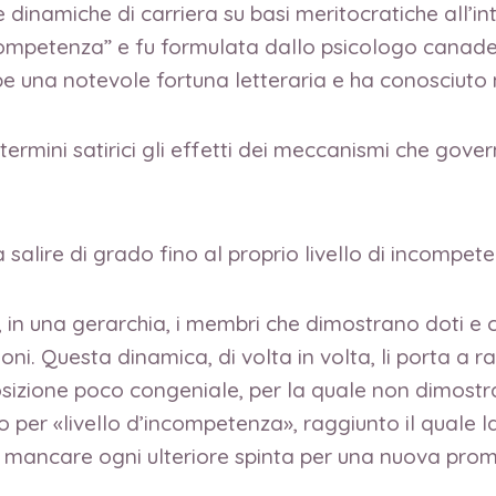
dinamiche di carriera su basi meritocratiche all’in
competenza” e fu formulata dallo psicologo canade
e una notevole fortuna letteraria e ha conosciuto 
in termini satirici gli effetti dei meccanismi che gov
salire di grado fino al proprio livello di incompet
he, in una gerarchia, i membri che dimostrano doti e 
i. Questa dinamica, di volta in volta, li porta a ra
izione poco congeniale, per la quale non dimostra
no per «livello d’incompetenza», raggiunto il quale 
 mancare ogni ulteriore spinta per una nuova pro