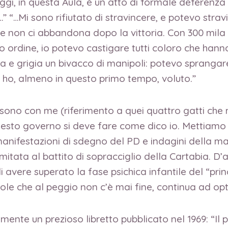
ggi, in questa Aula, è un atto di formale deferenza v
 “…Mi sono rifiutato di stravincere, e potevo stravi
e non ci abbandona dopo la vittoria. Con 300 mila g
o ordine, io potevo castigare tutti coloro che hann
a e grigia un bivacco di manipoli: potevo sprangar
n ho, almeno in questo primo tempo, voluto.”
iani sono con me (riferimento a quei quattro gatti c
uesto governo si deve fare come dico io. Mettiamo 
nifestazioni di sdegno del PD e indagini della magi
imitata al battito di sopracciglio della Cartabia. D’
di avere superato la fase psichica infantile del “prin
evole che al peggio non c’è mai fine, continua ad o
ente un prezioso libretto pubblicato nel 1969: “Il pr