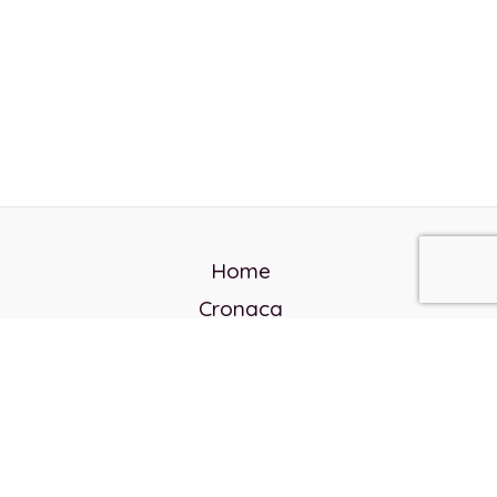
Home
Cronaca
Politica
Cultura e società
Corvo rosso
Reverendo Frank