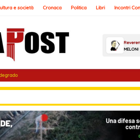
ultura e società
Cronaca
Politica
Libri
Incontri Co
 degrado