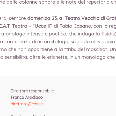
ne delle colonne sonore e le note del repertorio cla
gerà, sempre
domenica 23, al Teatro Vecchio di Grott
E.A.T. Teatro
–
“Uccelli”
, di Fabio Casano, con la re
n monologo intenso e poetico, che indaga la fluidità
conferenza di un ornitologo, si snoda un viaggio ne
uomo che non appartiene alla “tribù del maschio”. 
ella sensibilità, oltre le etichette, in un monologo c
Direttore responsabile:
Franco Arcidiaco
direttore@cdse.it
-