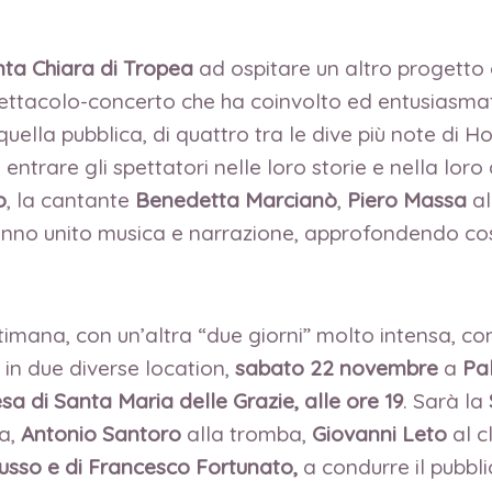
ta Chiara di Tropea
ad ospitare un altro progetto 
ettacolo-concerto che ha coinvolto ed entusiasmato 
 quella pubblica, di quattro tra le dive più note di
trare gli spettatori nelle loro storie e nella loro a
o
, la cantante
Benedetta Marcianò
,
Piero Massa
al
nno unito musica e narrazione, approfondendo così l
ettimana, con un’altra “due giorni” molto intensa, c
in due diverse location,
sabato 22 novembre
a
Pal
sa di Santa Maria delle Grazie, alle ore 19
. Sarà la
a,
Antonio Santoro
alla tromba,
Giovanni Leto
al c
usso e di Francesco Fortunato,
a condurre il pubbli