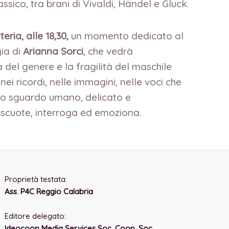
ssico, tra brani di Vivaldi, Händel e Gluck.
eria, alle 18,30,
un momento dedicato al
gia di
Arianna Sorci
, che vedrà
 del genere e la fragilità del maschile
i ricordi, nelle immagini, nelle voci che
Uno sguardo umano, delicato e
he scuote, interroga ed emoziona.
Proprietà testata:
Ass. P4C Reggio Calabria
-
Editore delegato:
Ideocoop Media Services Soc. Coop. Soc.