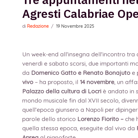
Agresti Calabriae Ope
di
Redazione
/
19 Novembre 2025
Un week-end all’insegna dell’incontro tra ar
venerdì e sabato scorsi, due importanti mom
da
Domenico Gatto e Renato Bonajuto
e
vivo
–
ha proposto, il
14 novembre
, un aff
Palazzo della cultura di Locri
è andato in s
mondo musicale fin dal XVII secolo, divenne
quell’epoca giunsero a Napoli per dipingere
parole dello storico
Lorenzo Fiorito –
che 
quella stessa epoca, eseguite dal vivo da
Aprea
al pianoforte
.