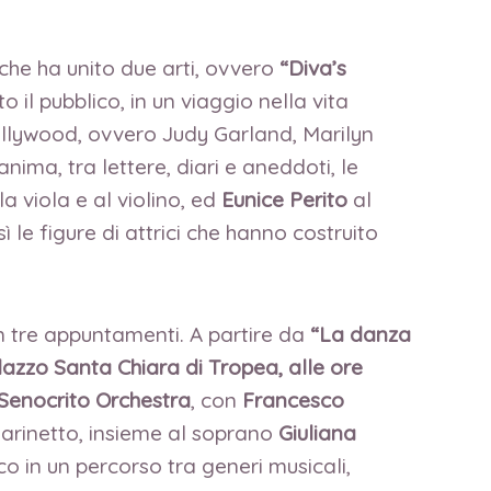
che ha unito due arti, ovvero
“Diva’s
il pubblico, in un viaggio nella vita
 Hollywood, ovvero Judy Garland, Marilyn
nima, tra lettere, diari e aneddoti, le
la viola e al violino, ed
Eunice Perito
al
e figure di attrici che hanno costruito
on tre appuntamenti. A partire da
“La danza
azzo Santa Chiara di Tropea, alle ore
Senocrito Orchestra
, con
Francesco
larinetto, insieme al soprano
Giuliana
co in un percorso tra generi musicali,