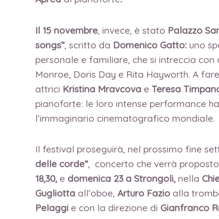
Il 15 novembre
, invece, è stato
Palazzo San
songs”
, scritto da
Domenico Gatto:
uno sp
personale e familiare, che si intreccia con
Monroe, Doris Day e Rita Hayworth. A fare en
attrici
Kristina Mravcova
e
Teresa Timpan
pianoforte: le loro intense performance ha
l’immaginario cinematografico mondiale.
Il festival proseguirà, nel prossimo fine s
delle corde”
, concerto che verrà proposto 
18,30,
e
domenica 23 a
Strongoli,
nella
Chie
Gugliotta
all’oboe,
Arturo Fazio
alla tromb
Pelaggi
e con la direzione di
Gianfranco R