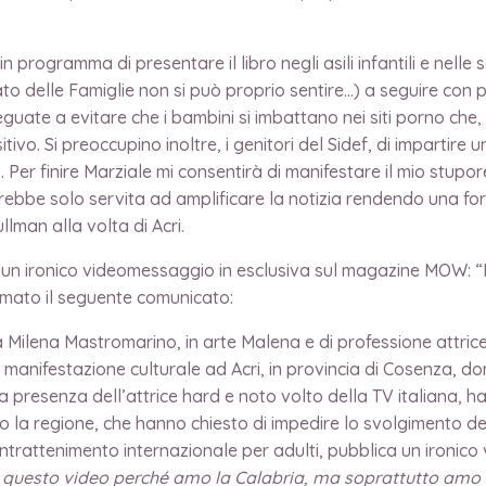
n programma di presentare il libro negli asili infantili e nelle
to delle Famiglie non si può proprio sentire…) a seguire con più
eguate a evitare che i bambini si imbattano nei siti porno che, 
tivo. Si preoccupino inoltre, i genitori del Sidef, di impartir
Per finire Marziale mi consentirà di manifestare il mio stupor
bbe solo servita ad amplificare la notizia rendendo una for
llman alla volta di Acri.
un ironico videomessaggio in esclusiva sul magazine MOW: “
iramato il seguente comunicato:
a Milena Mastromarino, in arte Malena e di professione attric
manifestazione culturale ad Acri, in provincia di Cosenza,
 la presenza dell’attrice hard e noto volto della TV italiana,
sso la regione, che hanno chiesto di impedire lo svolgimento de
ll’intrattenimento internazionale per adulti, pubblica un ironi
 questo video perché amo la Calabria, ma soprattutto amo il