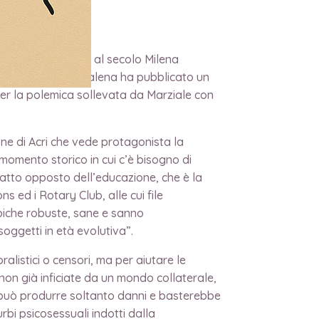
 Calabria; Malena, al secolo Milena
ena la pugliese”. Malena ha pubblicato un
 per la polemica sollevata da Marziale con
one di Acri che vede protagonista la
omento storico in cui c’è bisogno di
esatto opposto dell’educazione, che è la
s ed i Rotary Club, alle cui file
piche robuste, sane e sanno
oggetti in età evolutiva”.
ralistici o censori, ma per aiutare le
 non già inficiate da un mondo collaterale,
 può produrre soltanto danni e basterebbe
rbi psicosessuali indotti dalla