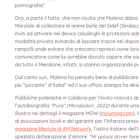
pornografia”.
Ora, a parte il fatto, che non risulta che Malena abbia i
Marziale di sollecitare le anime belle del Sidef (Sindaca
inviti ad attivare nei device casalinghi le protezioni ad
modalità privata evitando di lasciare tracce nel disposi
rampolli onde evitare che crescano repressi come loro. 
comunicatore come lui avrebbe dovuto sapere che sare
da tutto il Meridione, infatti, si stanno organizzando pu
Dal canto suo, Malena ha pensato bene di pubblicare 
più “piccante” d’Italia!” ed il suo ufficio stampa ha d
Pubbliche polemiche in Calabria per l’invito ricevuto d
l’autobiografia
“Pura” (Mondadori, 2022)
durante una 
illustra nei dettagli il magazine MOW (
mowmag.com
),
di associazioni locali e del garante per l’Infanzia pre
magazine lifestyle di AM Network
, l’astro italiano de
speziata dichiarazione d’amore:
“Mi spiace dover fare