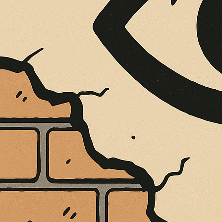
È MORTO MELO FRENI, VIVONO LE 
Antonio Marino
4 Agosto 2026
Cultura e Società
A casa Freni, a pochi passi dal lungomare di Terme 
CONTINUA A LEGGERE
Condividi:
TUTTI VOGLION
MARZIALE REST