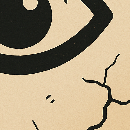
OPERE SUE
Vigliatore, sulle pareti giaccio istantanee,...
O MALENA IN CAL
Ò SOLO