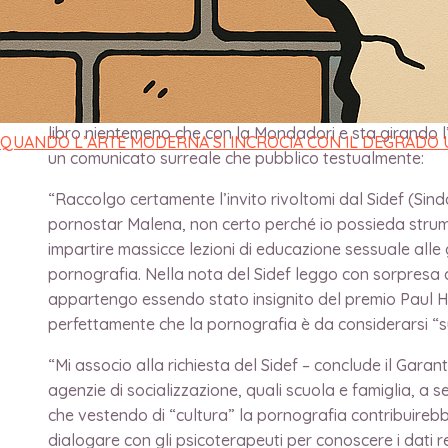
di
direttore
/
5 Novembre 2022
Antonio Marziale è un valente sociologo, attuale Garant
Mastromarino, è una acclamata pornostar di origini pug
libro nientemeno che con la Mondadori e sta girando l’
QUANDO L’ARTE MODERNA SI INCROCIA CON IL DEGRADO
un comunicato surreale che pubblico testualmente:
“Raccolgo certamente l’invito rivoltomi dal Sidef (Sin
pornostar Malena, non certo perché io possieda strume
impartire massicce lezioni di educazione sessuale alle 
pornografia. Nella nota del Sidef leggo con sorpresa che
appartengo essendo stato insignito del premio Paul Ha
perfettamente che la pornografia è da considerarsi “su
“Mi associo alla richiesta del Sidef – conclude il Garant
agenzie di socializzazione, quali scuola e famiglia, a 
che vestendo di “cultura” la pornografia contribuire
dialogare con gli psicoterapeuti per conoscere i dati re