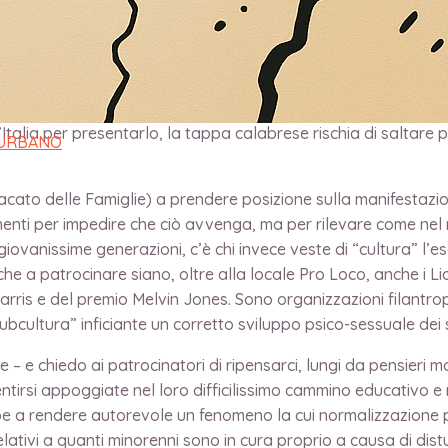
e per i diritti dell’infanzia e dell’adolescenza della Regione
liesi che infatti, ad inizio carriera, si faceva chiamare “Mal
Italia per presentarlo, la tappa calabrese rischia di saltare
 URBANO
dacato delle Famiglie) a prendere posizione sulla manifestazi
nti per impedire che ciò avvenga, ma per rilevare come nel m
giovanissime generazioni, c’è chi invece veste di “cultura” l’
 a patrocinare siano, oltre alla locale Pro Loco, anche i Lion
rris e del premio Melvin Jones. Sono organizzazioni filantro
bcultura” inficiante un corretto sviluppo psico-sessuale dei s
e – e chiedo ai patrocinatori di ripensarci, lungi da pensieri mo
sentirsi appoggiate nel loro difficilissimo cammino educativo e
bbe a rendere autorevole un fenomeno la cui normalizzazione
lativi a quanti minorenni sono in cura proprio a causa di distu