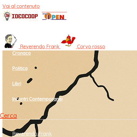
Vai al contenuto
Home
Cultura e società
Reverendo Frank
Corvo rosso
Cronaca
Politica
Libri
Incontri Contemporanei
Cerca
Reverendo Frank