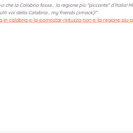
che la Calabria fosse… la regione più “piccante” d’Italia! Ma
utti voi della Calabria… my friends (smack)!”
in-calabria-e-la-pornostar-rintuzza-non-e-la-regione-piu-pi