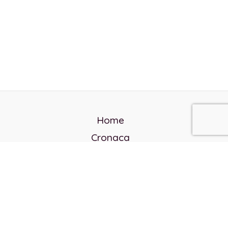
Home
Cronaca
Politica
Cultura e società
Corvo rosso
Reverendo Frank
Libri