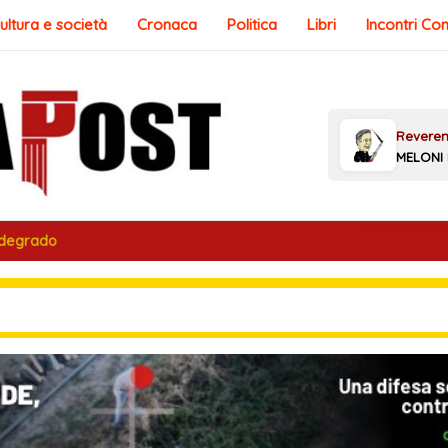
ultura e società
Cronaca
Politica
Libri
Incontri Co
 degrado