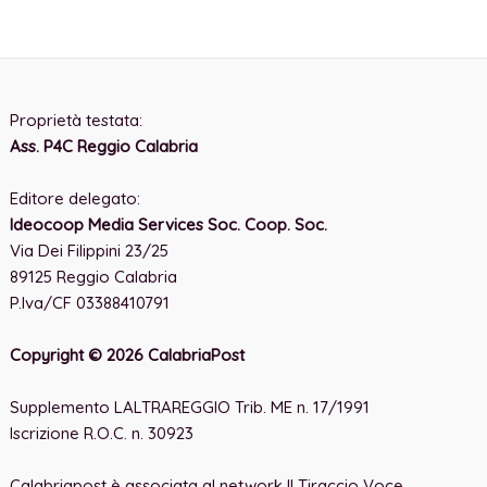
Proprietà testata:
Ass. P4C Reggio Calabria
-
Editore delegato:
Ideocoop Media Services Soc. Coop. Soc.
Via Dei Filippini 23/25
89125 Reggio Calabria
P.Iva/CF 03388410791
Copyright © 2026 CalabriaPost
Supplemento LALTRAREGGIO Trib. ME n. 17/1991
Iscrizione R.O.C. n. 30923
Calabriapost è associata al network Il Tiraccio Voce