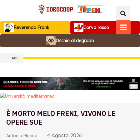
Vai
al
contenuto
Reverendo Frank
Corvo rosso
MAIN
Occhio al degrado
MENU
È MORTO MELO FRENI, VIVONO LE
OPERE SUE
4 Agosto 2026
Antonio Marino