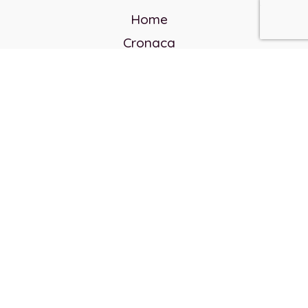
Home
Cronaca
Politica
Cultura e società
Corvo rosso
Reverendo Frank
Libri
Incontri Contemporanei
Chi siamo
Servizi
Privacy Policy
Contatti
Direttore responsabile: