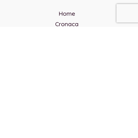
Home
Cronaca
Politica
Cultura e società
Corvo rosso
Reverendo Frank
Libri
Incontri Contemporanei
Chi siamo
Servizi
Privacy Policy
Contatti