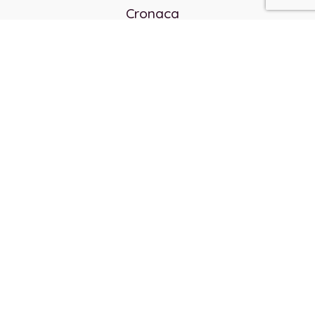
Cronaca
Politica
Cultura e società
Corvo rosso
Reverendo Frank
Libri
Incontri Contemporanei
Chi siamo
Servizi
Privacy Policy
Contatti
Direttore responsabile:
Franco Arcidiaco