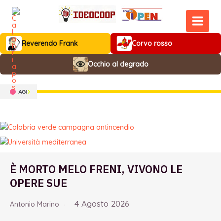
Vai
al
contenuto
MAIN
Reverendo Frank
Corvo rosso
MEN
Occhio al degrado
È MORTO MELO FRENI, VIVONO LE
OPERE SUE
4 Agosto 2026
Antonio Marino