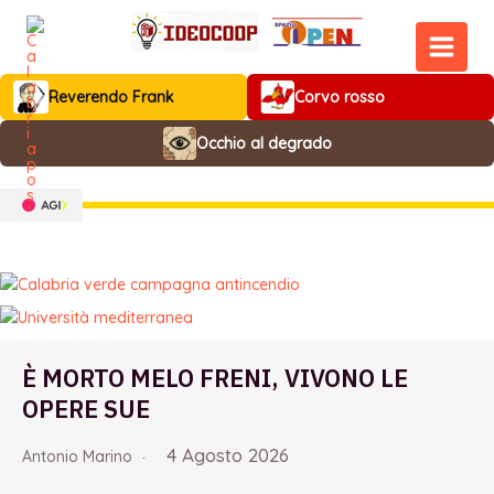
Vai
al
contenuto
MAIN
Reverendo Frank
Corvo rosso
MEN
Occhio al degrado
È MORTO MELO FRENI, VIVONO LE
OPERE SUE
4 Agosto 2026
Antonio Marino