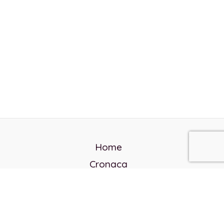
Home
Cronaca
Politica
Cultura e società
Corvo rosso