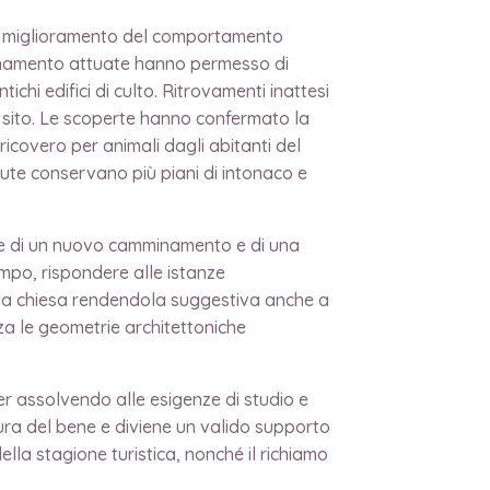
 al miglioramento del comportamento
risanamento attuate hanno permesso di
tichi edifici di culto. Ritrovamenti inattesi
l sito. Le scoperte hanno confermato la
icovero per animali dagli abitanti del
nute conservano più piani di intonaco e
ione di un nuovo camminamento e di una
empo, rispondere alle istanze
ella chiesa rendendola suggestiva anche a
zza le geometrie architettoniche
er assolvendo alle esigenze di studio e
tura del bene e diviene un valido supporto
la stagione turistica, nonché il richiamo