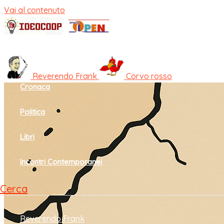
Vai al contenuto
Home
Cultura e società
Reverendo Frank
Corvo rosso
Cronaca
Politica
Libri
Incontri Contemporanei
Cerca
Reverendo Frank