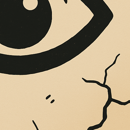
OPERE SUE
Vigliatore, sulle pareti giaccio istantanee,...
Maria della Neve de
fica del rischio sis