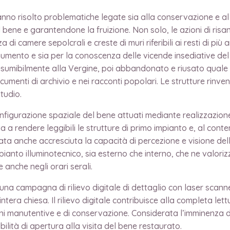
hanno risolto problematiche legate sia alla conservazione e
 del bene e garantendone la fruizione. Non solo, le azioni di 
 camere sepolcrali e creste di muri riferibili ai resti di più an
numento e sia per la conoscenza delle vicende insediative de
sumibilmente alla Vergine, poi abbandonato e riusato quale r
umenti di archivio e nei racconti popolari. Le strutture rinve
tudio.
riconfigurazione spaziale del bene attuati mediante realizzaz
a rendere leggibili le strutture di primo impianto e, al cont
tata anche accresciuta la capacità di percezione e visione d
ianto illuminotecnico, sia esterno che interno, che ne valori
e anche negli orari serali.
 una campagna di rilievo digitale di dettaglio con laser scann
era chiesa. Il rilievo digitale contribuisce alla completa let
 manutentive e di conservazione. Considerata l’imminenza del
lità di apertura alla visita del bene restaurato.