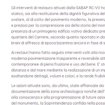
Gli interventi di restauro attuati dalla SABAP RC-VV 
statico, sia alla restituzione della dignità figurativa
svelare, al di sotto del pavimento moderno, la presenza di
e preziosi per la comprensione sia della storia del mo
presenza di un primogenio edificio votivo dedicato pre
quartiere del Carmine, secondo quanto riportato in doc
brani di affresco di epoca bizantina ancora in fase di s
Ai restauri hanno fatto seguito interventi volti alla 
moderna pavimentazione trasparente e reversibile atta 
contemporanee di piena fruizione e uso del bene. E’ s
distanza e dal mare mediante la realizzazione di un imp
esaltandone dettagli, volumi e colori, e la rende fruibil
Le azioni attuate sono, da ultimo, state affiancate da
documentazione della zona archeologica nonché dell’int
alla conoscenza e alla programmazione di future azioni
del monumento, la Soprintendenza confida nella possibi