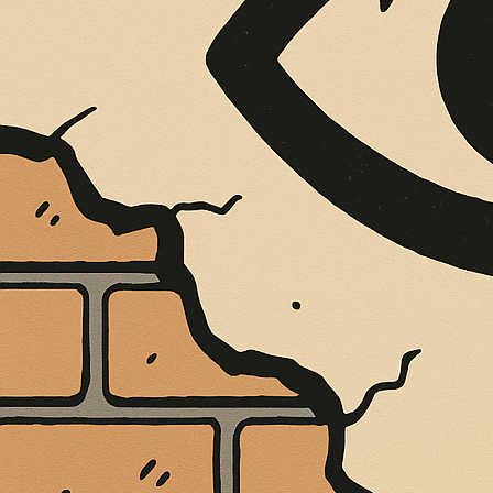
È MORTO MELO FRENI, VIVONO LE 
Antonio Marino
4 Agosto 2026
Cultura e Società
A casa Freni, a pochi passi dal lungomare di Terme 
CONTINUA A LEGGERE
Condividi:
Cultura
Chiesa di Santa 
“Michelizia”.Veri