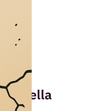
tta della
mico,