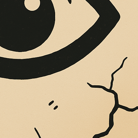
OPERE SUE
Vigliatore, sulle pareti giaccio istantanee,...
ri: uin docu-video 
20 anni dalla mort