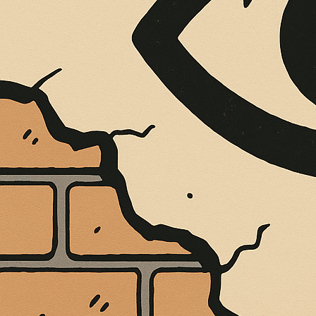
È MORTO MELO FRENI, VIVONO LE 
Antonio Marino
4 Agosto 2026
Cultura e Società
A casa Freni, a pochi passi dal lungomare di Terme 
CONTINUA A LEGGERE
Condividi:
Cultura
Libri
Il maggio dei lib
Bianca Garufi a 