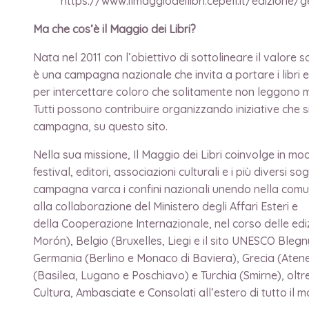
https://www.ilmaggiodeilibri.cepell.it/edizio
Ma che cos’è il Maggio dei Libri?
Nata nel 2011 con l’obiettivo di sottolineare il valore so
è una campagna nazionale che invita a portare i libri e l
per intercettare coloro che solitamente non leggono m
Tutti possono contribuire organizzando iniziative che si
campagna, su questo sito.
Nella sua missione, Il Maggio dei Libri coinvolge in modo 
festival, editori, associazioni culturali e i più diversi so
campagna varca i confini nazionali unendo nella comune
alla collaborazione del Ministero degli Affari Esteri e
della Cooperazione Internazionale, nel corso delle ediz
Morón), Belgio (Bruxelles, Liegi e il sito UNESCO Bleg
Germania (Berlino e Monaco di Baviera), Grecia (Atene
(Basilea, Lugano e Poschiavo) e Turchia (Smirne), oltre a
Cultura, Ambasciate e Consolati all’estero di tutto il 