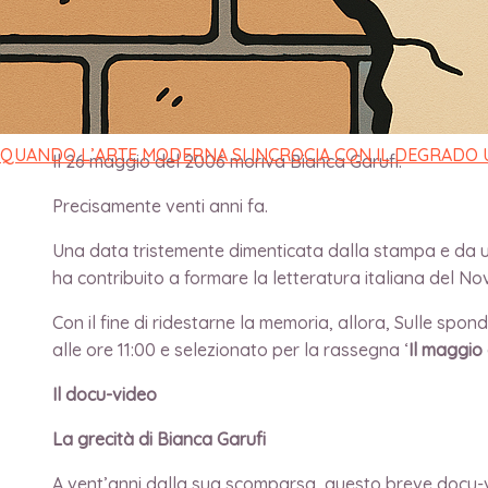
di
Redazione
/
29 Maggio 2026
QUANDO L’ARTE MODERNA SI INCROCIA CON IL DEGRADO
Il 26 maggio del 2006 moriva Bianca Garufi.
Precisamente venti anni fa.
Una data tristemente dimenticata dalla stampa e da una
ha contribuito a formare la letteratura italiana del N
Con il fine di ridestarne la memoria, allora, Sulle sp
alle ore 11:00 e selezionato per la rassegna ‘
Il maggio d
Il docu-video
La
grecità di Bianca Garufi
A vent’anni dalla sua scomparsa, questo breve docu-vi