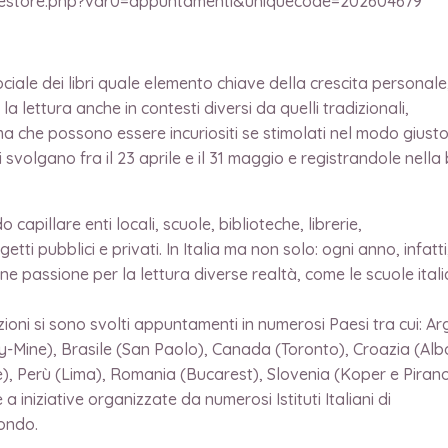
ne/gestore.php?var0=appuntamenti&uniquecode=202604679
ciale dei libri quale elemento chiave della crescita personale, 
a lettura anche in contesti diversi da quelli tradizionali,
a che possono essere incuriositi se stimolati nel modo giusto
 svolgano fra il 23 aprile e il 31 maggio e registrandole nella
capillare enti locali, scuole, biblioteche, librerie,
ggetti pubblici e privati. In Italia ma non solo: ogni anno, infatti
 passione per la lettura diverse realtà, come le scuole italia
ioni si sono svolti appuntamenti in numerosi Paesi tra cui: A
ny-Mine), Brasile (San Paolo), Canada (Toronto), Croazia (Albo
), Perù (Lima), Romania (Bucarest), Slovenia (Koper e Pirano
 iniziative organizzate da numerosi Istituti Italiani di
mondo.