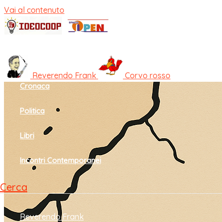
Vai al contenuto
Home
Cultura e società
Reverendo Frank
Corvo rosso
Cronaca
Politica
Libri
Incontri Contemporanei
Cerca
Reverendo Frank