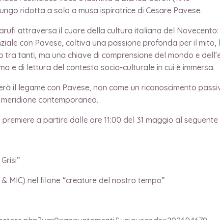
a lungo ridotta a solo a musa ispiratrice di Cesare Pavese.
rufi attraversa il cuore della cultura italiana del Novecento:
nziale con Pavese, coltiva una passione profonda per il mito, 
ario tra tanti, ma una chiave di comprensione del mondo e dell’
mo e di lettura del contesto socio-culturale in cui è immersa.
orerà il legame con Pavese, non come un riconoscimento passiv
 il meridione contemporaneo.
 premiere a partire dalle ore 11:00 del 31 maggio al seguente 
 Grisi”
l & MIC) nel filone “creature del nostro tempo”