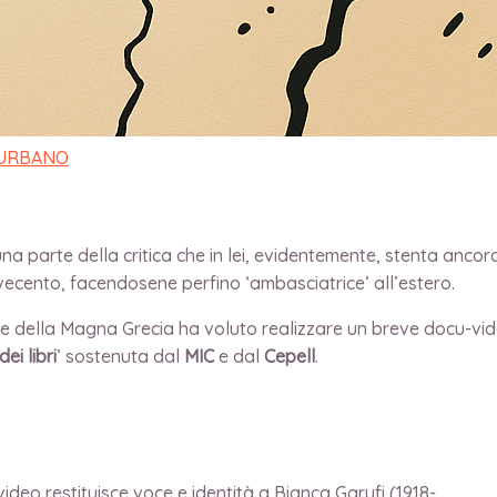
 URBANO
 parte della critica che in lei, evidentemente, stenta ancora 
ovecento, facendosene perfino ‘ambasciatrice’ all’estero.
onde della Magna Grecia ha voluto realizzare un breve docu-vi
ei libri
’ sostenuta dal
MIC
e dal
Cepell
.
deo restituisce voce e identità a Bianca Garufi (1918-