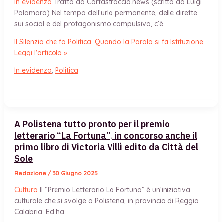
In evidenza
Tratto da Cartastraccia.news (scritto da Luigi
Palamara) Nel tempo dell’urlo permanente, delle dirette
sui social e del protagonismo compulsivo, c’è
Il Silenzio che fa Politica. Quando la Parola si fa Istituzione
Leggi l'articolo »
In evidenza
,
Politica
A Polistena tutto pronto per il premio
letterario “La Fortuna”, in concorso anche il
primo libro di Victoria Villì edito da Città del
Sole
Redazione
/
30 Giugno 2025
Cultura
Il “Premio Letterario La Fortuna” è un’iniziativa
culturale che si svolge a Polistena, in provincia di Reggio
Calabria. Ed ha